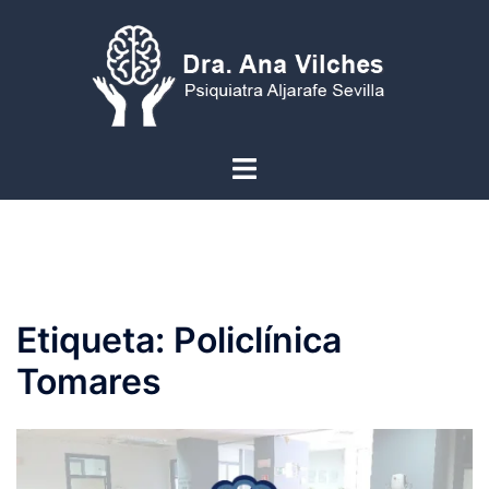
Saltar
al
contenido
Alternar
menú
Etiqueta:
Policlínica
Tomares