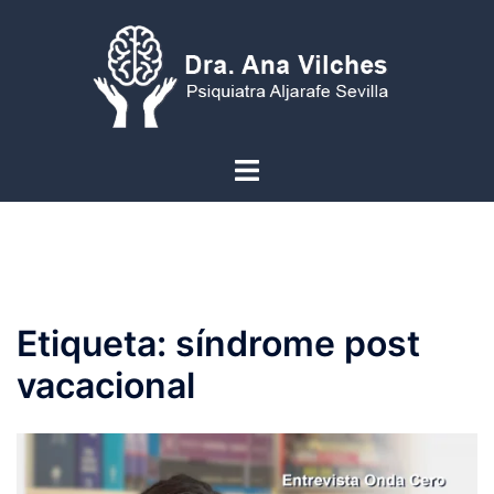
Saltar
al
contenido
Alternar
menú
Etiqueta:
síndrome post
vacacional